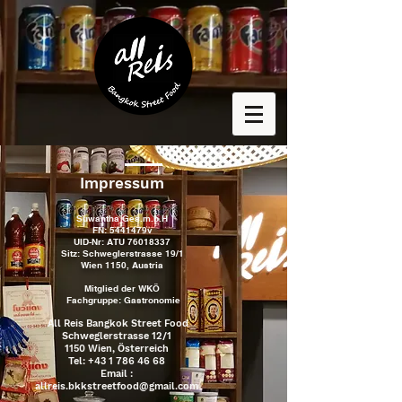
Impressum
Suwantha Ges.m.b.H
FN: 5441479v
UID-Nr:
ATU
76018337
Sitz: Schweglerstrasse 19/1
Wien 1150, Austria
Mitglied der WKÖ
Fachgruppe:
Gastronomie
All Reis Bangkok Street Food
Schweglerstrasse 12/1
1150 Wien, Österreich
Tel:
+43 1 786 46 68
Email :
allreis.bkkstreetfood@gmail.com